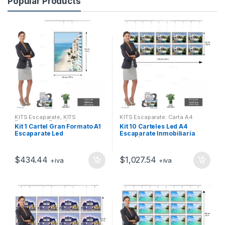
Popular Products
KITS Escaparate
,
KITS
KITS Escaparate: Carta A4
Escaparate: Tamaños
Kit 1 Cartel Gran Formato A1
Kit 10 Carteles Led A4
Mezclados
Escaparate Led
Escaparate Inmobiliaria
Carta | Expositores
Luminosos Led
$
434.44
$
1,027.54
+iva
+iva