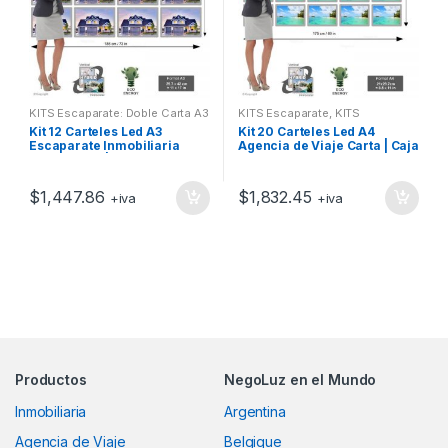
KITS Escaparate: Doble Carta A3
KITS Escaparate
,
KITS
Escaparate: Carta A4
Kit 12 Carteles Led A3
Kit 20 Carteles Led A4
Escaparate Inmobiliaria
Agencia de Viaje Carta | Caja
Doble Carta | Expositores
de Luz Led
Luminosos
$
1,447.86
$
1,832.45
+iva
+iva
Productos
NegoLuz en el Mundo
Inmobiliaria
Argentina
Agencia de Viaje
Belgique