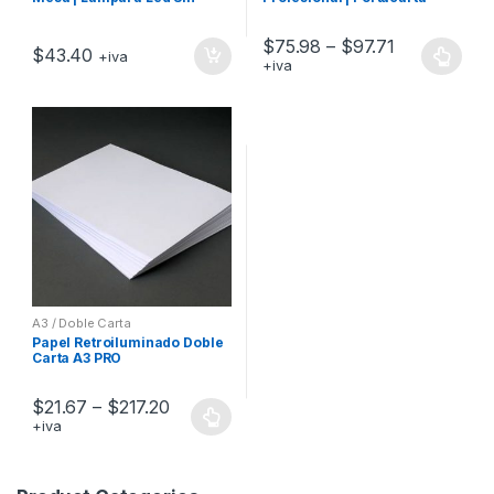
Cable Restaurante, Bar
iluminada Led Cuero
Sintético
$
75.98
–
$
97.71
$
43.40
+iva
+iva
A3 / Doble Carta
Papel Retroiluminado Doble
Carta A3 PRO
$
21.67
–
$
217.20
+iva