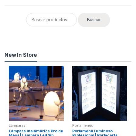
Buscar por:
Buscar
New In Store
Lámparas
Portamenús
Lámpara Inalámbrica Pro de
Portamenú Luminoso
Mesa | Lámpara Led Sin
Profesional | Portacarta